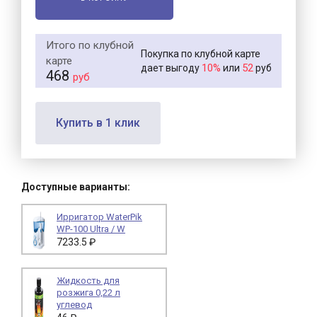
Итого по клубной
Покупка по клубной карте
карте
10%
52
дает выгоду
или
руб
468
руб
Купить в 1 клик
Доступные варианты:
Ирригатор WaterPik
WP-100 Ultra / W
7233.5 ₽
Жидкость для
розжига 0,22 л
углевод