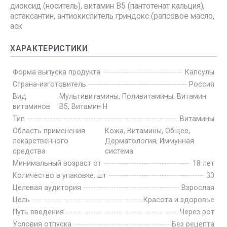
диоксид (носитель), витамин В5 (пантотенат кальция),
астаксантин, антиокислитель гриндокс (рапсовое масло,
аск
ХАРАКТЕРИСТИКИ
Форма выпуска продукта
Капсулы
Страна-изготовитель
Россия
Вид
Мультивитамины, Поливитамины, Витамин
витаминов
B5, Витамин H
Тип
Витамины
Область применения
Кожа, Витамины, Общее,
лекарственного
Дерматология, Иммунная
средства
система
Минимальный возраст от
18 лет
Количество в упаковке, шт
30
Целевая аудитория
Взрослая
Цель
Красота и здоровье
Путь введения
Через рот
Условия отпуска
Без рецепта