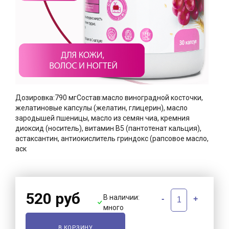
Дозировка:790 мгСостав:масло виноградной косточки,
желатиновые капсулы (желатин, глицерин), масло
зародышей пшеницы, масло из семян чиа, кремния
диоксид (носитель), витамин В5 (пантотенат кальция),
астаксантин, антиокислитель гриндокс (рапсовое масло,
аск
520 руб
В наличии:
-
+
много
В КОРЗИНУ