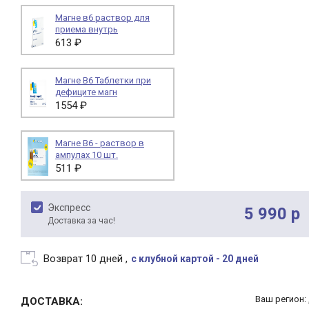
Магне в6 раствор для
приема внутрь
613 ₽
Магне В6 Таблетки при
дефиците магн
1554 ₽
Магне В6 - раствор в
ампулах 10 шт.
511 ₽
Экспресс
5 990 р
Доставка за час!
Возврат 10 дней ,
с клубной картой - 20 дней
Ваш регион: 
ДОСТАВКА: