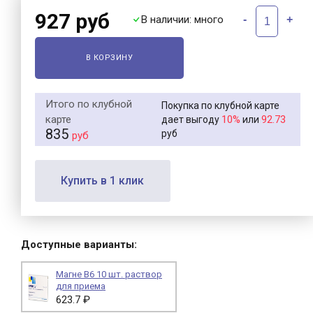
927 руб
В наличии: много
-
+
В КОРЗИНУ
Итого по клубной
Покупка по клубной карте
карте
10%
92.73
дает выгоду
или
835
руб
руб
Купить в 1 клик
Доступные варианты:
Магне В6 10 шт. раствор
для приема
623.7 ₽