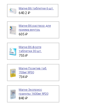
Магне В6 таблетки 6 шт.
640.2 ₽
Магне B6 раствор для
приема внутрь
605 ₽
Магне B6 форте
таблетки 30 шт.
755 ₽
Магне Позитив таб.
700мг №30
734 ₽
Магне Экспресс
гранулы 1600мг №20
840 ₽